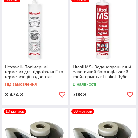
Litoswell- Полімерний
Litosil MS- Водонепроникний
герметик для гідроізоляції та
еластичний багатоцільовий
герметизації водостоків,
клей-герметик Litokol. Туба
вентиляцій, труб. Туба 300
290 г.
Під замовлення
В наявності
мл
3 474
708
₴
₴
10 метров
50 метров