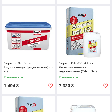
Sopro FDF 525 -
Sopro DSF 423 A+B -
Гідроізоляція (рідка плівка) (3
Двокомпонентна
кг)
гідроізоляція (24кг+8кг)
В наявності
В наявності
1 494
7 320
₴
₴