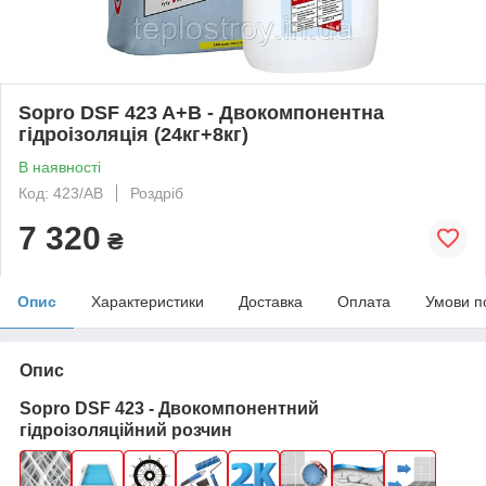
Sopro DSF 423 A+B - Двокомпонентна
гідроізоляція (24кг+8кг)
В наявності
Код: 423/AB
Роздріб
7 320
₴
Опис
Характеристики
Доставка
Оплата
Умови п
Опис
Sopro DSF 423 - Двокомпонентний
гідроізоляційний розчин