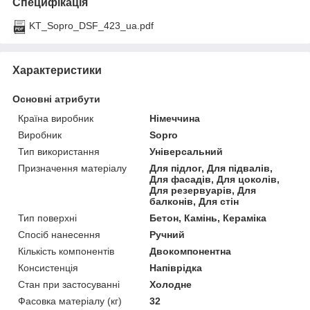
Специфікація
KT_Sopro_DSF_423_ua.pdf
Характеристики
Основні атрибути
Країна виробник
Німеччина
Виробник
Sopro
Тип використання
Універсальний
Призначення матеріалу
Для підлог, Для підвалів,
Для фасадів, Для цоколів,
Для резервуарів, Для
балконів, Для стін
Тип поверхні
Бетон, Камінь, Кераміка
Спосіб нанесення
Ручний
Кількість компонентів
Двокомпонентна
Консистенція
Напіврідка
Стан при застосуванні
Холодне
Фасовка матеріалу (кг)
32