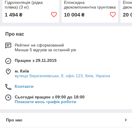
Гідроізоляція (рідка
Епоксидна
Епо
плівка) (3 кг)
двокомпонентна грунтовка
двок
4 кг
10 к
1 494
10 004
20 
₴
₴
Про нас
Рейтинг не сформований
Менше 5 відгуків за останній рік
Працює з 29.11.2015
м. Київ
вулиця Березняківська, 8, офіс 123, Київ, Україна
Контакти
Сьогодні працює з 09:00 до 18:00
Показати весь графік роботи
Про нас