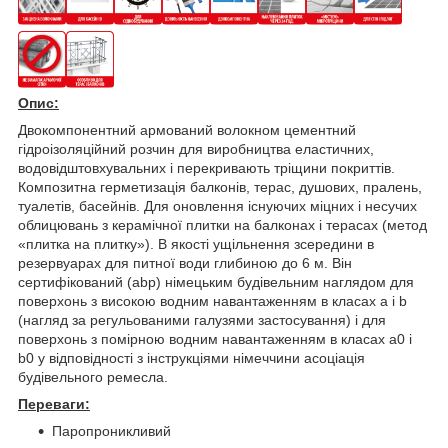
Опис:
Двокомпонентний армований волокном цементний
гідроізоляційний розчин для виробництва еластичних,
водовідштовхувальних і перекривають тріщини покриттів.
Композитна герметизація балконів, терас, душових, пралень,
туалетів, басейнів. Для оновлення існуючих міцних і несучих
облицювань з керамічної плитки на балконах і терасах (метод
«плитка на плитку»). В якості ущільнення зсередини в
резервуарах для питної води глибиною до 6 м. Він
сертифікований (abp) німецьким будівельним наглядом для
поверхонь з високою водним навантаженням в класах a і b
(нагляд за регульованими галузями застосування) і для
поверхонь з помірною водним навантаженням в класах a0 і
b0 у відповідності з інструкціями німеччини асоціація
будівельного ремесла.
Переваги:
Паропроникливий