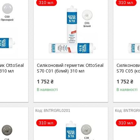
310 мл.
310 мл.
ик OttoSeal
Силіконовий герметик OttoSeal
Силіконови
 310 мл
S70 С01 (білий) 310 мл
S70 С05 (к
1 752 ₴
1 752 ₴
В наявності
В наявності
8NTRGRL0201
8NTRGR
310 мл.
310 мл.