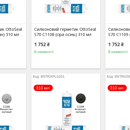
ик OttoSeal
Силіконовий герметик OttoSeal
Силіконови
ан) 310 мл
S70 С1108 (сіра осінь) 310 мл
S70 С1109 (
1 752 ₴
1 752 ₴
В наявності
В наявності
8NTRAPL0201
8NTRGS
310 мл.
310 мл.