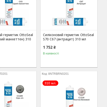
й герметик OttoSeal
Силіконовий герметик OttoSeal
ірий манхеттен) 310
S70 C67 (антрацит) 310 мл
1 752 ₴
В наявності
T0201
8NTRBRN0201
310 мл.