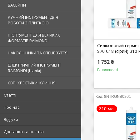
БАСЕЙНИ
РУЧНИЙ ІНСТРУМЕНТ ДЛЯ
РОБОТИ З ПЛИТКОЮ
ІНСТРУМЕНТ ДЛЯ ВЕЛИКИХ
ФОРМАТІВ RAIMONDI
Силіконовий гермет
S70 С18 (сірий) 310 
НАКОЛІННИКИ ТА СПЕЦВЗУТТЯ
1 752 ₴
ЕЛЕКТРИЧНИЙ ІНСТРУМЕНТ
В наявності
RAIMONDI (Італія)
СВП, ХРЕСТИКИ, КЛИННЯ
Статті
8NTRGNB0201
Про нас
310 мл.
Відгуки
Доставка та оплата