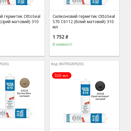
й герметик OttoSeal
Силіконовий герметик OttoSeal
(сірий матовий) 310
S70 C6112 (білий матовий) 310
мл
1 752 ₴
В наявності
P0201
8NTRGAP0201
310 мл.