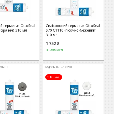
й герметик OttoSeal
Силіконовий герметик OttoSeal
сіра ніч) 310 мл
S70 С1110 (пісочно-бежевий)
310 мл
1 752 ₴
В наявності
P0201
8NTRBPL0201
310 мл.