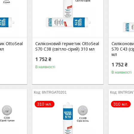
ик OttoSeal
Силіконовий герметик OttoSeal
Силіконови
мл
S70 C38 (світло-сірий) 310 мл
S70 С43 (с
мл
1 752 ₴
1 752 ₴
В наявності
В наявності
8NTRGAT0201
8NTRGN
310 мл.
310 мл.