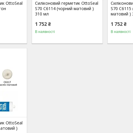
ик OttoSeal
Силіконовий герметик OttoSeal
Силіконови
тон
S70 C6114 (чорний матовий )
S70 C6115
310 мл
матовий ) 
1 752 ₴
1 752 ₴
В наявності
В наявності
ик OttoSeal
матовий )