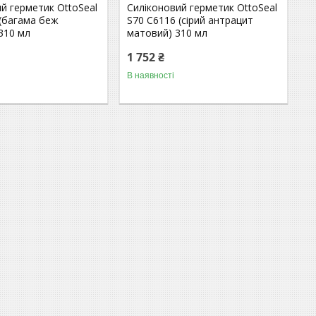
й герметик OttoSeal
Силіконовий герметик OttoSeal
 (багама беж
S70 C6116 (сірий антрацит
310 мл
матовий) 310 мл
1 752 ₴
В наявності