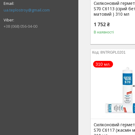
Силіконовий гермет
S70 С6113 (сірий бе
ua.teplostroy@gmail.com
матовий ) 310 мл
1 752 ₴
+38 (068) 056-04-00
В наявності
8NTRGPL0201
310 мл.
Силіконовий гермет
S70 C6117 (жасмін 