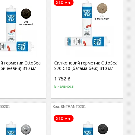
310 мл.
й герметик OttoSeal
Силіконовий герметик OttoSeal
оричневий) 310 мл
S70 С10 (багама беж) 310 мл
1 752 ₴
В наявності
G0201
8NTRANT0201
310 мл.