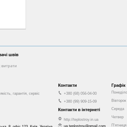
ачі швів
 витрати
Графік
Понеділ
якість, гарантія, сервіс
+380 (68) 056-04-00
Вівторок
+380 (99) 909-15-09
Середа
Четвер
http://teplostroy.in.ua
Пʼятниця
ua.teplostroy@gmail.com
ка, 8, офіс 123, Київ, Україна