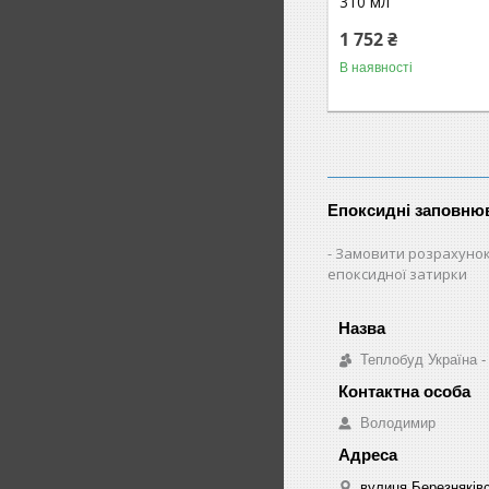
310 мл
1 752 ₴
В наявності
Епоксидні заповнюв
Замовити розрахунок
епоксидної затирки
Теплобуд Україна - 
Володимир
вулиця Березняківсь