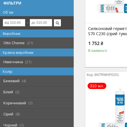
ФІЛЬТРИ
Об`єм
Силіконовий гермет
S70 C230 (сірий тум
Виробник
1 752 ₴
Otto Chemie
21
В наявності
Країна виробник
Німеччина
21
Колір
8NTRMHP0201
Бежевий
4
310 мл.
Білий
2
Коричневий
1
Сірий
8
Чорний
1