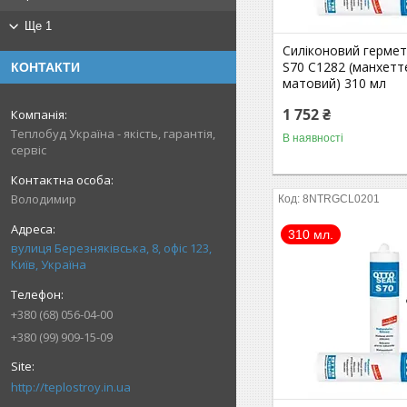
Ще 1
Силіконовий гермет
S70 C1282 (манхетт
КОНТАКТИ
матовий) 310 мл
1 752 ₴
Теплобуд Україна - якість, гарантія,
В наявності
сервіс
Володимир
8NTRGCL0201
310 мл.
вулиця Березняківська, 8, офіс 123,
Київ, Україна
+380 (68) 056-04-00
+380 (99) 909-15-09
http://teplostroy.in.ua