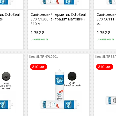
ик OttoSeal
Силіконовий герметик OttoSeal
Силіконови
ен
S70 C1300 (антрацит матовий)
S70 C6111 
310 мл
мл
1 752 ₴
1 752 ₴
В наявності
В наявності
8NTRNPL0201
8NTRBB
310 мл.
310 мл.