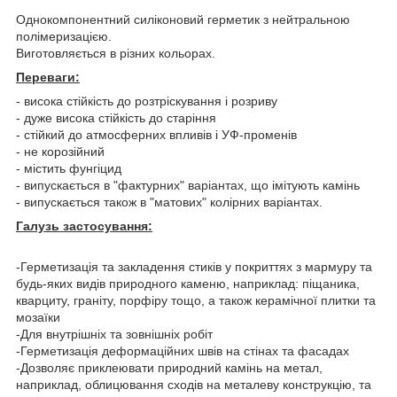
Однокомпонентний силіконовий герметик з нейтральною
полімеризацією.
Виготовляється в різних кольорах.
Переваги:
- висока стійкість до розтріскування і розриву
- дуже висока стійкість до старіння
- стійкий до атмосферних впливів і УФ-променів
- не корозійний
- містить фунгіцид
- випускається в "фактурних" варіантах, що імітують камінь
- випускається також в "матових" колірних варіантах.
Галузь застосування:
-Герметизація та закладення стиків у покриттях з мармуру та
будь-яких видів природного каменю, наприклад: піщаника,
кварциту, граніту, порфіру тощо, а також керамічної плитки та
мозаїки
-Для внутрішніх та зовнішніх робіт
-Герметизація деформаційних швів на стінах та фасадах
-Дозволяє приклеювати природний камінь на метал,
наприклад, облицювання сходів на металеву конструкцію, та