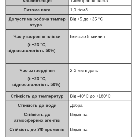
Консистенція
Тиксотропна паста
Питома вага
1,0 г/см3
Допустима робоча темпер
Від +5 до +35 °C
атура
Час утворення плівки
Близько 5 хвилин
(t +23 °С,
віднос.вологість 50%)
Час затвердіння
2-3 мм в день
(t +23 °С,
віднос.вологість 50%)
Стійкість до температур
Від -40°C до +180°C
Стійкість до води
Добра
Стійкість до
Відмінна
атмосферних агентів
Стійкість до УФ променів
Відмінна