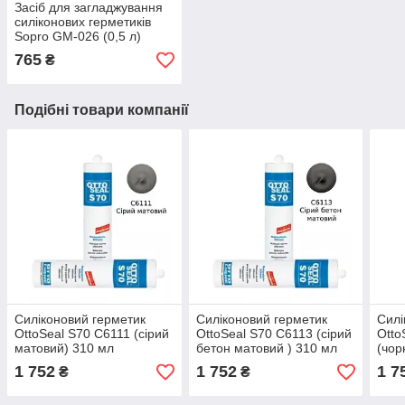
Засіб для загладжування
силіконових герметиків
Sopro GM-026 (0,5 л)
765
₴
Подібні товари компанії
Силіконовий герметик
Силіконовий герметик
Силі
OttoSeal S70 C6111 (сірий
OttoSeal S70 С6113 (сірий
Otto
матовий) 310 мл
бетон матовий ) 310 мл
(чор
1 752
1 752
1 7
₴
₴