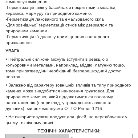
компенсує зміщення
-Герметизація швів у басейнах з покриттями з мозаїки,
кераміки, мармуру та природного каменю.
-Герметизація лакованого та емальованого скла
-Для зовнішньої герметизації стиків між дзеркалом та
природним каменем
-Герметизація з'єднань у приміщеннях санітарного
призначення.
УВАГА
• Нейтральні силікони можуть вступити в реакцію з
кольоровими металами, наприклад, міддю, латунню тощо,
тому при затвердінні необхідний безперешкодний доступ
повітря.
• Залежно від характеру зовнішніх впливів та типу природного
каменю може знадобитися нанесення ґрунтовки. Для
природного каменю, який піддаватиметься вологому
навантаженню (наприклад, у громадських лазнях та
душових), ми рекомендуємо OTTO Primer 1216.
• Не використовувати продукт для цілей, не передбачених у
цьому технічному описі.
ТЕХНІЧНІ ХАРАКТЕРИСТИКИ: