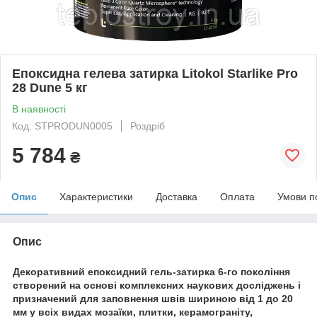
Епоксидна гелева затирка Litokol Starlike Pro
28 Dune 5 кг
В наявності
Код: STPRODUN0005
Роздріб
5 784
₴
Опис
Характеристики
Доставка
Оплата
Умови п
Опис
Декоративний епоксидний гель-затирка 6-го покоління
створений на основі комплексних наукових досліджень і
призначений для заповнення швів шириною від 1 до 20
мм у всіх видах мозаїки, плитки, керамограніту,