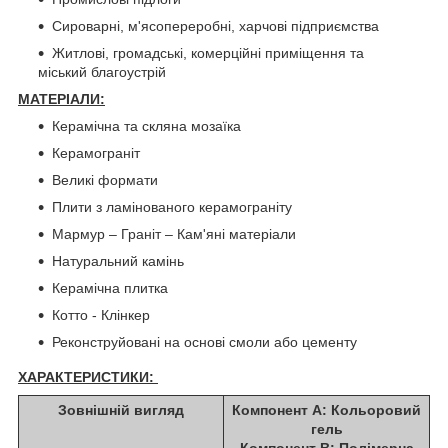
Сироварні, м'ясопереробні, харчові підприємства
Житлові, громадські, комерційні приміщення та
міський благоустрій
МАТЕРІАЛИ:
Керамічна та скляна мозаїка
Керамограніт
Великі формати
Плити з ламінованого керамограніту
Мармур – Граніт – Кам'яні матеріали
Натуральний камінь
Керамічна плитка
Котто - Клінкер
Реконструйовані на основі смоли або цементу
ХАРАКТЕРИСТИКИ:
Зовнішній вигляд
Компонент А: Кольоровий
гель
Компонент В: Полімерна