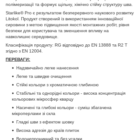
полімеризації та формує щільну, хімічно стійку структуру шва.
Starlike® Pro є результатом безперервного наукового розвитку
Litokol. Продукт створений із використанням інноваційної
сировини з метою підвищення якості монтажних робіт, рівня
безпеки для користувача та зменшення впливу на
навколишнє середовище.
Класифікація продукту: RG відповідно до EN 13888 та R2 T
згідно з EN 12004.
ПЕРЕВАГИ:
Надзвичайно легке нанесення
Легке та швидке очищення
Стійкі кольори з хроматичною глибиною
Стабільні та однорідні кольори - висока концентрація
кольорових мікросфер кварцу
Насичені та глибокі кольори - суміш збагачена
мікроперлами зі скла
Гладкі шви з ефектом шовку
Висока адгезія до країв плиток
Водонепроникний та без усадки