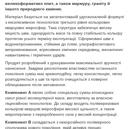
великоформатних плит, а також мармуру, граніту й
іншого природного каменю.
Матеріал базується на запатентованій удосконаленій формулі
з ексклюзивною технологією третього рівня кольорових
кварцових мікросфер. Така структура забезпечує високу
міцність шва, однорідність маси та повну стабільність кольору
протягом усього терміну експлуатації. Сформовані шви є
водонепроникними, стійкими до плям, ультрафіолетового
випромінювання, агресивних хімічних середовищ, механічних
навантажень і термічних ударів.
Продукт розроблений з урахуванням максимальної зручності
нанесення. Завдяки реологічним властивостям останнього
покоління суміш має кремоподібну, легку консистенцію, легко
розподіляється у шві та просто очищується з поверхні
облицювання після заповнення.
Компонент A
являє собою спеціальну суміш епоксидних
смол різної молекулярної маси, виготовлену за власною
ліцензійною технологією. До складу входять полімеризовані
кольорові кварцові мікросфери високої щільності, а також
мікроперлини з переробленого скла у високій концентрації.
Компонент B
складається з некорозійного полімерного
сполучника нового покоління, який активує процес