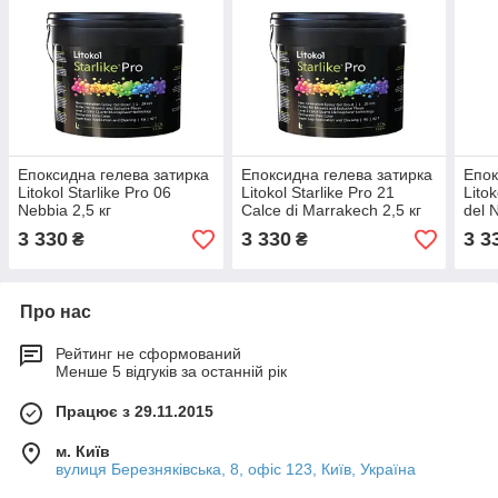
Епоксидна гелева затирка
Епоксидна гелева затирка
Епок
Litokol Starlike Pro 06
Litokol Starlike Pro 21
Lito
Nebbia 2,5 кг
Calce di Marrakech 2,5 кг
del N
3 330
3 330
3 3
₴
₴
Про нас
Рейтинг не сформований
Менше 5 відгуків за останній рік
Працює з 29.11.2015
м. Київ
вулиця Березняківська, 8, офіс 123, Київ, Україна