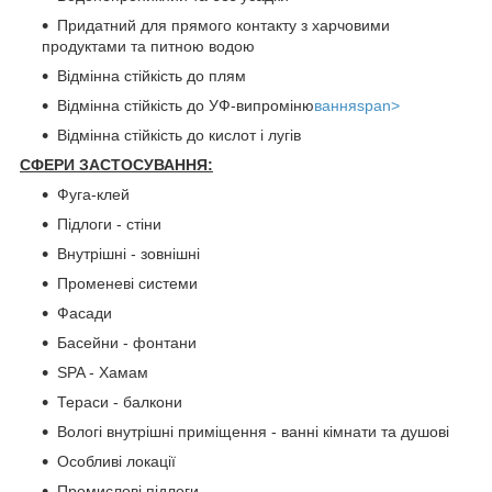
Придатний для прямого контакту з харчовими
продуктами та питною водою
Відмінна стійкість до плям
Відмінна стійкість до УФ-випроміню
ванняspan>
Відмінна стійкість до кислот і лугів
СФЕРИ ЗАСТОСУВАННЯ:
Фуга-клей
Підлоги - стіни
Внутрішні - зовнішні
Променеві системи
Фасади
Басейни - фонтани
SPA - Хамам
Тераси - балкони
Вологі внутрішні приміщення - ванні кімнати та душові
Особливі локації
Промислові підлоги