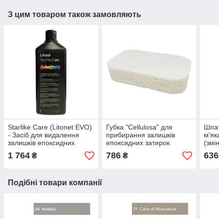
З цим товаром також замовляють
Starlike Care (Litonet EVO)
Губка "Cellulosa" для
Шпат
- Засіб для видалення
прибирання залишків
м'як
залишків епоксидних
епоксидних затирок
(змі
затирок Флакон 1 л
1 764
786
636
₴
₴
Подібні товари компанії