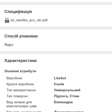
Специфікація
ds_starlike_pro_ukr.pdf
Спосіб упаковки
Відро
Характеристики
Основні атрибути
Виробник
Litokol
Країна виробник
Італія
Тип використання
Універсальний
Тип поверхні
Підлога, Стіни
Вид затірки для
Епоксидна
міжплиткових швів
Кількість компонентів
Двокомпонентна