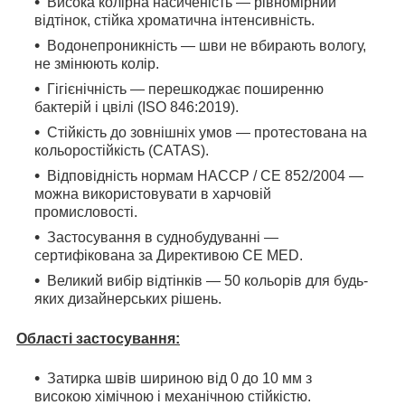
Висока колірна насиченість — рівномірний
відтінок, стійка хроматична інтенсивність.
Водонепроникність — шви не вбирають вологу,
не змінюють колір.
Гігієнічність — перешкоджає поширенню
бактерій і цвілі (ISO 846:2019).
Стійкість до зовнішніх умов — протестована на
кольоростійкість (CATAS).
Відповідність нормам HACCP / CE 852/2004 —
можна використовувати в харчовій
промисловості.
Застосування в суднобудуванні —
сертифікована за Директивою CE MED.
Великий вибір відтінків — 50 кольорів для будь-
яких дизайнерських рішень.
Області застосування:
Затирка швів шириною від 0 до 10 мм з
високою хімічною і механічною стійкістю.