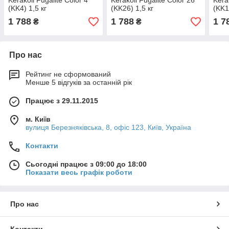
Kerakoll Fugalite Color 4
Kerakoll Fugalite Color 26
Kera
(KK4) 1,5 кг
(KK26) 1,5 кг
(KK1
1 788
1 788
1 7
₴
₴
Про нас
Рейтинг не сформований
Менше 5 відгуків за останній рік
Працює з 29.11.2015
м. Київ
вулиця Березняківська, 8, офіс 123, Київ, Україна
Контакти
Сьогодні працює з 09:00 до 18:00
Показати весь графік роботи
Про нас