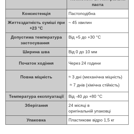
паста
Консистенція
Пастоподібна
Життєздатність суміші при
~ 45 хвилин
+23 °С
Допустима температура
Від +5 до +30 °C
застосування
Ширина шва
Від 0 до 10 мм
Початок ходіння
Через 24 години
Повна міцність
≈ 3 дні (механічна міцність)
≈ 7 днів (хімічна стійкість)
Температура експлуатації
Від -40 до +80 °C
Зберігання
24 місяці в
оригінальній упаковці
Упаковка
Пластикове відро 1,5 кг