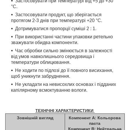
Застосовувати при температурі від +5 до +30
°C.
Застосовувати продукт, що зберігається
протягом 2-3 днів при температурі +20 °С.
Дотримуватися пропорції суміші 2 : 1.
При використанні частини упаковки ретельно
зважувати обидва компоненти.
Час обробки сильно змінюється в залежності
від умов навколишнього середовища і
температури облицювання.
Не ходити по підлозі до її повного висихання,
щоб уникнути забруднення.
Не укладати на невисохлих основах і підданих
капілярному всмоктуванню вологи.
ТЕХНІЧНІ ХАРАКТЕРИСТИКИ
Зовнішній вигляд
Компонент А: Кольорова
паста
Компонент B: Нейтральна