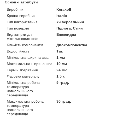
Основні атрибути
Виробник
Kerakoll
Країна виробник
Італія
Тип використання
Універсальний
Тип поверхні
Підлога, Стіни
Вид затірки для
Епоксидна
міжплиткових швів
Кількість компонентів
Двокомпонентна
Водостійкість
Так
Мінімальна ширина шва
1 мм
Максимальна ширина шва
10 мм
Термін зберігання
24 міс
Фасовка матеріалу
1.5 кг
Мінімальна робоча
5 град.
температура
навколишнього
середовища
Максимальна робоча
30 град.
температура
навколишнього
середовища