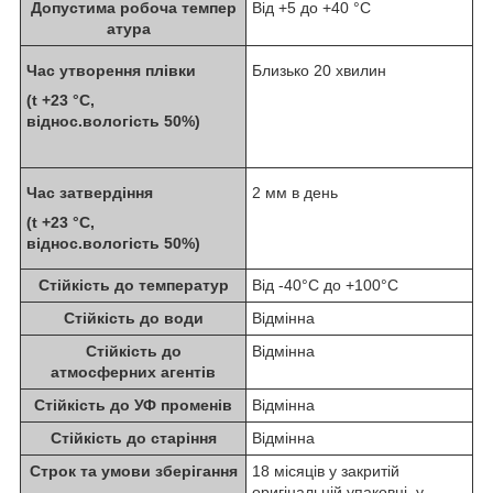
Допустима робоча темпер
Від +5 до +40 °C
атура
Час утворення плівки
Близько 20 хвилин
(t +23 °С,
віднос.вологість 50%)
Час затвердіння
2 мм в день
(t +23 °С,
віднос.вологість 50%)
Стійкість до температур
Від -40°C до +100°C
Стійкість до води
Відмінна
Стійкість до
Відмінна
атмосферних агентів
Стійкість до УФ променів
Відмінна
Стійкість до старіння
Відмінна
Строк та умови зберігання
18 місяців у закритій
оригінальній упаковці, у