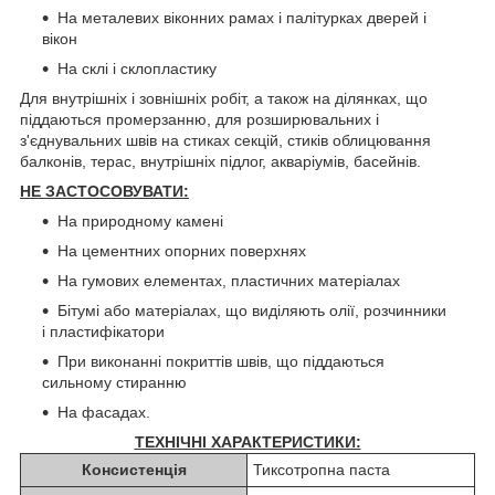
На металевих віконних рамах і палітурках дверей і
вікон
На склі і склопластику
Для внутрішніх і зовнішніх робіт, а також на ділянках, що
піддаються промерзанню, для розширювальних і
з'єднувальних швів на стиках секцій, стиків облицювання
балконів, терас, внутрішніх підлог, акваріумів, басейнів.
НЕ ЗАСТОСОВУВАТИ:
На природному камені
На цементних опорних поверхнях
На гумових елементах, пластичних матеріалах
Бітумі або матеріалах, що виділяють олії, розчинники
і пластифікатори
При виконанні покриттів швів, що піддаються
сильному стиранню
На фасадах.
ТЕХНІЧНІ ХАРАКТЕРИСТИКИ:
Консистенція
Тиксотропна паста