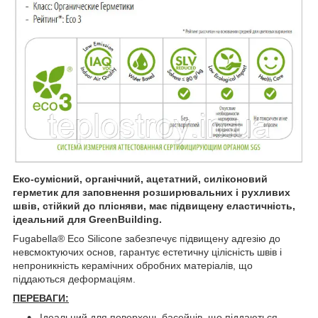
Еко‑сумісний, органічний, ацетатний, силіконовий
герметик для заповнення розширювальних і рухливих
швів, стійкий до плісняви, має підвищену еластичність,
ідеальний для GreenBuilding.
Fugabella® Eco Silicone забезпечує підвищену адгезію до
невсмоктуючих основ, гарантує естетичну цілісність швів і
непроникність керамічних обробних матеріалів, що
піддаються деформаціям.
ПЕРЕВАГИ:
Ідеальний для поверхонь басейнів, що піддаються