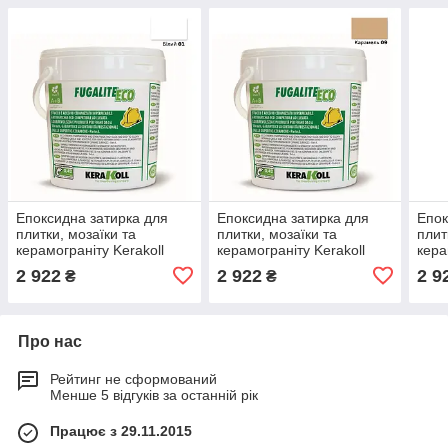
Епоксидна затирка для
Епоксидна затирка для
Епок
плитки, мозаїки та
плитки, мозаїки та
плит
керамограніту Kerakoll
керамограніту Kerakoll
кера
Fugalite Eco 01 (білий)
Fugalite Eco 09 (карамель)
Fuga
2 922
2 922
2 9
₴
₴
відро 3 кг
відро 3 кг
відро
Про нас
Рейтинг не сформований
Менше 5 відгуків за останній рік
Працює з 29.11.2015