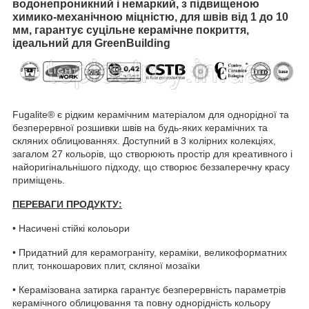
водонепроникний і немаркий, з підвищеною
химико‑механічною міцністю, для швів від 1 до 10
мм, гарантує суцільне керамічне покриття,
ідеальний для GreenBuilding
Fugalite® є рідким керамічним матеріалом для однорідної та
безперервної розшивки швів на будь-яких керамічних та
скляних облицюваннях. Доступний в 3 колірних колекціях,
загалом 27 кольорів, що створюють простір для креативного і
найоригінальнішого підходу, що створює беззаперечну красу
приміщень.
ПЕРЕВАГИ ПРОДУКТУ:
• Насичені стійкі колоьори
• Придатний для керамограніту, кераміки, великоформатних
плит, тонкошарових плит, скляної мозаїки
• Керамізована затирка гарантує безперервність параметрів
керамічного облицювання та повну однорідність кольору