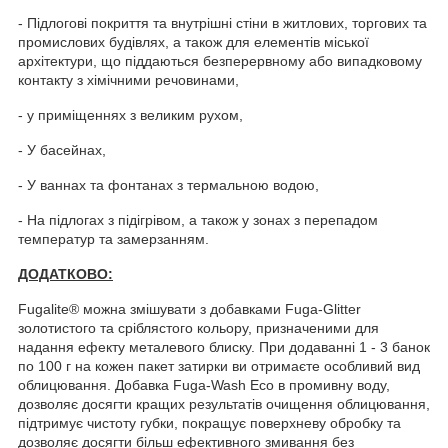
- Підлогові покриття та внутрішні стіни в житлових, торгових та
промислових будівлях, а також для елементів міської
архітектури, що піддаються безперервному або випадковому
контакту з хімічними речовинами,
- у приміщеннях з великим рухом,
- У басейнах,
- У ваннах та фонтанах з термальною водою,
- На підлогах з підігрівом, а також у зонах з перепадом
температур та замерзанням.
ДОДАТКОВО:
Fugalite® можна змішувати з добавками Fuga-Glitter
золотистого та сріблястого кольору, призначеними для
надання ефекту металевого блиску. При додаванні 1 - 3 банок
по 100 г на кожен пакет затирки ви отримаєте особливий вид
облицювання. Добавка Fuga-Wash Eco в промивну воду,
дозволяє досягти кращих результатів очищення облицювання,
підтримує чистоту губки, покращує поверхневу обробку та
дозволяє досягти більш ефективного змивання без