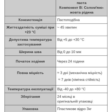
паста
Компонент B: Солом'яно-
жовта рідина
Консистенція
Пастоподібна
Життєздатність суміші при
~ 45 хвилин
+23 °С
Допустима температура
Від +5 до +30 °C
застосування
Ширина шва
Від 0 до 10 мм
Початок ходіння
Через 24 години
Повна міцність
≈ 3 дні (механічна міцність)
≈ 7 днів (хімічна стійкість)
Температура експлуатації
Від -40 до +80 °C
Зберігання
24 місяці в
оригінальній упаковці
Упаковка
Пластикове відро 3кг