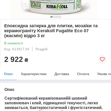
Епоксидна затирка для плитки, мозаїки та
керамограніту Kerakoll Fugalite Eco 07
(жасмін) відро 3 кг
В наявності
Код: K13917.04
Роздріб
2 922
₴
Опис
Характеристики
Доставка
Оплата
Умови п
Опис
Сертифікований керамізованийй шовний
заповнювач і клей, підвищеної текучості, легко
змивається, бактеріостатичний і фунгістатичний,