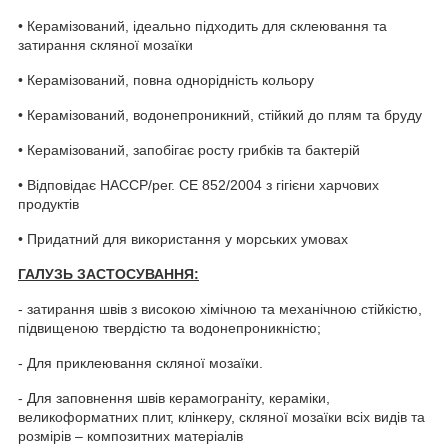
• Керамізований, ідеально підходить для склеювання та
затирання скляної мозаїки
• Керамізований, повна однорідність кольору
• Керамізований, водонепроникний, стійкий до плям та бруду
• Керамізований, запобігає росту грибків та бактерій
• Відповідає HACCP/рег. CE 852/2004 з гігієни харчових
продуктів
• Придатний для використання у морських умовах
ГАЛУЗЬ ЗАСТОСУВАННЯ:
- затирання швів з високою хімічною та механічною стійкістю,
підвищеною твердістю та водонепроникністю;
- Для приклеювання скляної мозаїки.
- Для заповнення швів керамограніту, кераміки,
великоформатних плит, клінкеру, скляної мозаїки всіх видів та
розмірів – композитних матеріалів