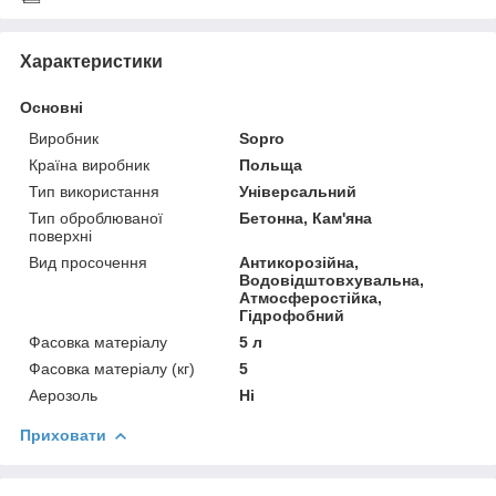
Характеристики
Основні
Виробник
Sopro
Країна виробник
Польща
Тип використання
Універсальний
Тип оброблюваної
Бетонна, Кам'яна
поверхні
Вид просочення
Антикорозійна,
Водовідштовхувальна,
Атмосферостійка,
Гідрофобний
Фасовка матеріалу
5 л
Фасовка матеріалу (кг)
5
Аерозоль
Ні
Приховати