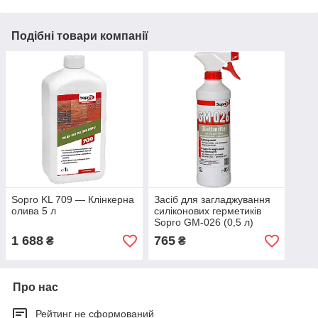
Подібні товари компанії
Sopro KL 709 — Клінкерна
Засіб для загладжування
олива 5 л
силіконових герметиків
Sopro GM-026 (0,5 л)
1 688
765
₴
₴
Про нас
Рейтинг не сформований