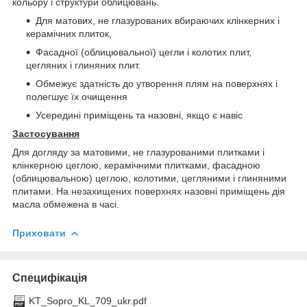
кольору і структури облицювань.
Для матових, не глазурованих вбираючих клінкерних і
керамічних плиток,
Фасадної (облицювальної) цегли і колотих плит,
цегляних і глиняних плит.
Обмежує здатність до утворення плям на поверхнях і
полегшує їх очищення
Усередині приміщень та назовні, якщо є навіс
Застосування
Для догляду за матовими, не глазурованими плитками і
клінкерною цеглою, керамічними плитками, фасадною
(облицювальною) цеглою, колотими, цегляними і глиняними
плитами. На незахищених поверхнях назовні приміщень дія
масла обмежена в часі.
Приховати
Специфікація
KT_Sopro_KL_709_ukr.pdf