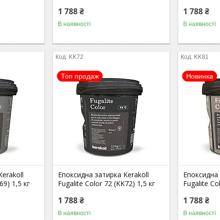
1 788 ₴
1 788 ₴
В наявності
В наявності
KK72
KK81
Топ продаж
Новинка
erakoll
Епоксидна затирка Kerakoll
Епоксидна 
69) 1,5 кг
Fugalite Color 72 (KK72) 1,5 кг
Fugalite Co
1 788 ₴
1 788 ₴
В наявності
В наявності