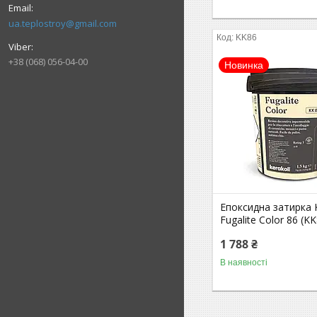
ua.teplostroy@gmail.com
KK86
+38 (068) 056-04-00
Новинка
Епоксидна затирка K
Fugalite Color 86 (KK
1 788 ₴
В наявності