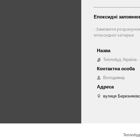
Епоксидні заповнюв
Замовити розрахунок
епоксидної затирки
Теплобуд Україна - 
Володимир
вулиця Березняківсь