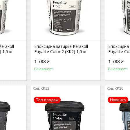
erakoll
Епоксидна затирка Kerakoll
Епоксидна 
) 1,5 кг
Fugalite Color 2 (KK2) 1,5 кг
Fugalite Co
1 788 ₴
1 788 ₴
В наявності
В наявності
KK12
KK26
Топ продаж
Новинка