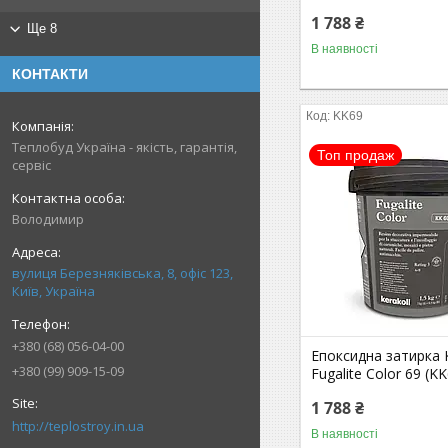
1 788 ₴
Ще 8
В наявності
КОНТАКТИ
KK69
Теплобуд Україна - якість, гарантія,
Топ продаж
сервіс
Володимир
вулиця Березняківська, 8, офіс 123,
Київ, Україна
+380 (68) 056-04-00
Епоксидна затирка K
+380 (99) 909-15-09
Fugalite Color 69 (KK
1 788 ₴
http://teplostroy.in.ua
В наявності