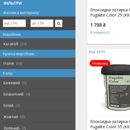
ФІЛЬТРИ
Епоксидна затирка K
Фасовка матеріалу
Fugalite Color 29 (KK
1 788 ₴
В наявності
Виробник
Kerakoll
54
KK55
Країна виробник
Італія
54
Новинка
Колір
Бежевий
9
Блакитний
4
Білий
1
Жовтий
5
Епоксидна затирка K
Fugalite Color 55 (KK
Зелений
3