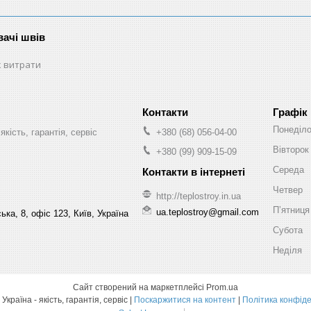
ачі швів
 витрати
Графік
Понеділ
якість, гарантія, сервіс
+380 (68) 056-04-00
Вівторок
+380 (99) 909-15-09
Середа
Четвер
http://teplostroy.in.ua
Пʼятниця
ua.teplostroy@gmail.com
ка, 8, офіс 123, Київ, Україна
Субота
Неділя
Сайт створений на маркетплейсі
Prom.ua
Теплобуд Україна - якість, гарантія, сервіс |
Поскаржитися на контент
|
Політика конфіде